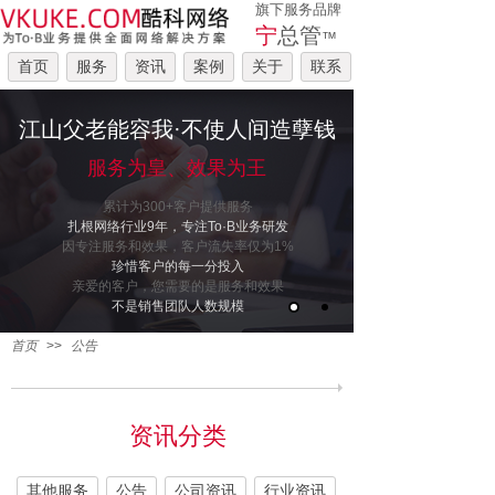
旗下服务品牌
宁
总管
™
首页
服务
资讯
案例
关于
联系
江山父老能容我·不使人间造孽钱
服务为皇、效果为王
累计为300+客户提供服务
扎根网络行业9年，专注To·B业务研发
因专注服务和效果，客户流失率仅为1%
珍惜客户的每一分投入
亲爱的客户，您需要的是服务和效果
不是销售团队人数规模
首页
>>
公告
资讯分类
其他服务
公告
公司资讯
行业资讯