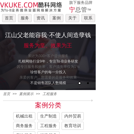
旗下服务品牌
宁
总管
™
首页
服务
资讯
案例
关于
联系
江山父老能容我·不使人间造孽钱
服务为皇、效果为王
累计为300+客户提供服务
扎根网络行业9年，专注To·B业务研发
因专注服务和效果，客户流失率仅为1%
珍惜客户的每一分投入
亲爱的客户，您需要的是服务和效果
不是销售团队人数规模
首页
>>
案例展示
>>
工程服务
案例分类
机械出租
生产制造
内外贸易
商务服务
工程服务
教育培训