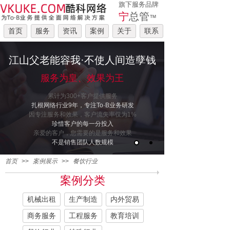
旗下服务品牌
宁
总管
™
首页
服务
资讯
案例
关于
联系
江山父老能容我·不使人间造孽钱
服务为皇、效果为王
累计为300+客户提供服务
扎根网络行业9年，专注To·B业务研发
因专注服务和效果，客户流失率仅为1%
珍惜客户的每一分投入
亲爱的客户，您需要的是服务和效果
不是销售团队人数规模
首页
>>
案例展示
>>
餐饮行业
案例分类
机械出租
生产制造
内外贸易
商务服务
工程服务
教育培训