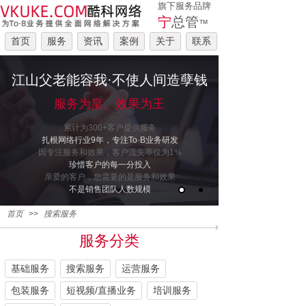
旗下服务品牌
宁
总管
™
首页
服务
资讯
案例
关于
联系
江山父老能容我·不使人间造孽钱
服务为皇、效果为王
累计为300+客户提供服务
扎根网络行业9年，专注To·B业务研发
因专注服务和效果，客户流失率仅为1%
珍惜客户的每一分投入
亲爱的客户，您需要的是服务和效果
不是销售团队人数规模
首页
>>
搜索服务
服务分类
基础服务
搜索服务
运营服务
包装服务
短视频/直播业务
培训服务