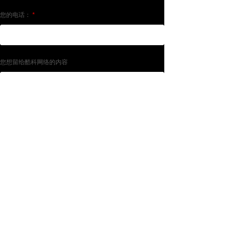
您的电话：
*
您想留给酷科网络的内容
验证码
提交
Copyright © 2013-2018 WWW.VKUKE.COM All Rights
Reserved 连云港酷科网络工程有限公司·版权所有
备案号:苏ICP备13056177号