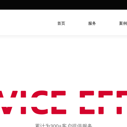
首页
服务
案例
父老能容我·不使人间
务为皇
效
累计为300+客户提供服务