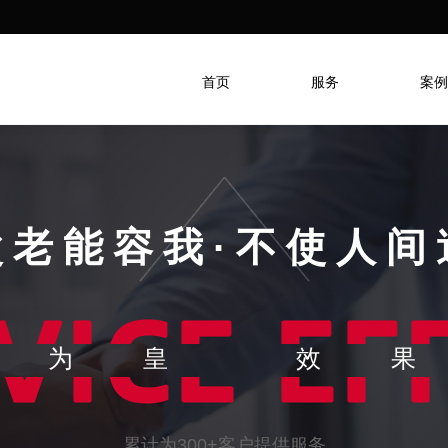
首页
服务
案例
父老能容我·不使人间
务为皇
效
累计为300+客户提供服务