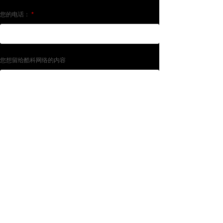
您的电话：
*
您想留给酷科网络的内容
验证码
提交
Copyright © 2013-2018 WWW.VKUKE.COM All Rights
Reserved 连云港酷科网络工程有限公司·版权所有
备案号:苏ICP备13056177号