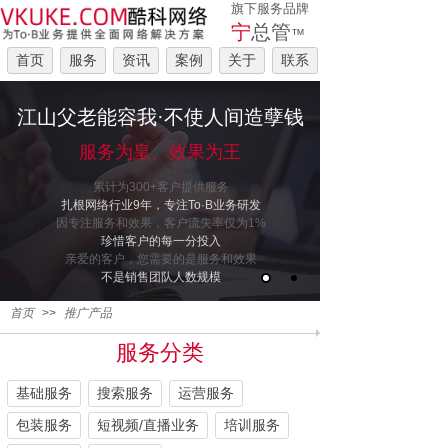
旗下服务品牌
宁
总管
™
首页
服务
资讯
案例
关于
联系
江山父老能容我·不使人间造孽钱
服务为皇、效果为王
累计为300+客户提供服务
扎根网络行业9年，专注To·B业务研发
因专注服务和效果，客户流失率仅为1%
珍惜客户的每一分投入
亲爱的客户，您需要的是服务和效果
不是销售团队人数规模
首页
>>
推广产品
服务分类
基础服务
搜索服务
运营服务
包装服务
短视频/直播业务
培训服务